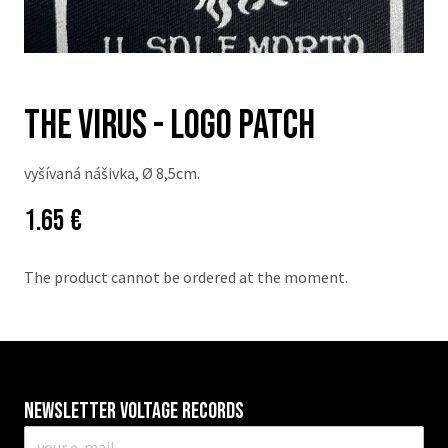
THE VIRUS - logo patch
vyšívaná nášivka, Ø 8,5cm.
Price:
Původní
1.65 €
cena:
The product cannot be ordered at the moment.
Newsletter VOLTAGE RECORDS
E-