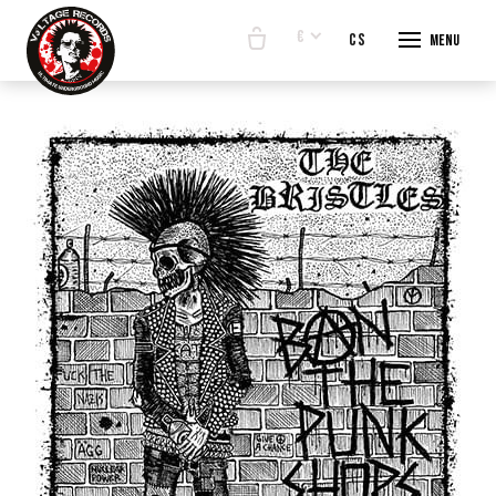
€
en
cs
Menu
START
E-SHO
BANDS
ABOUT
CONTA