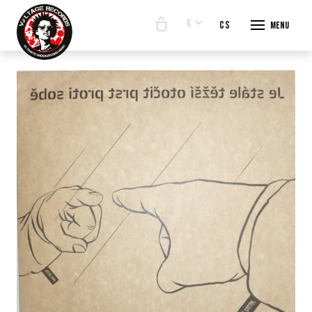
€
en
cs
Menu
START
E-SHO
BANDS
ABOUT
CONTA