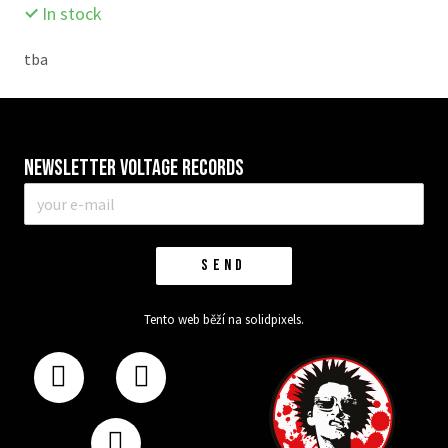
In stock
tba
Newsletter VOLTAGE RECORDS
E-
mail
*
SEND
Tento web běží na
solidpixels.