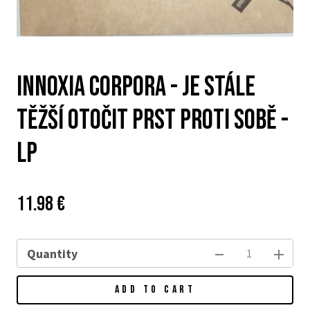
Innoxia Corpora - Je stále
těžší otočit prst proti sobě -
LP
Price:
Původní
11.98 €
cena:
Quantity
ADD TO CART