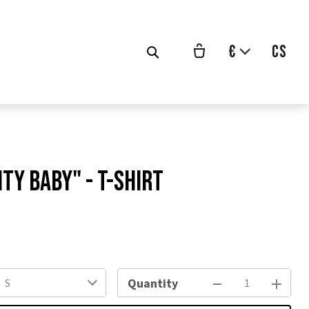
€
cs
ITY BABY" - T-SHIRT
vodní
na:
Quantity
S