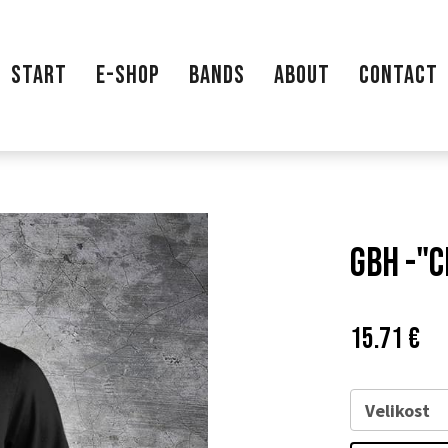
START
E-SHOP
BANDS
ABOUT
CONTACT
GBH -"C
Price:
Pů
15.71 €
ce
Velikost