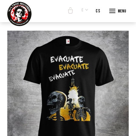
€
en
cs
Menu
START
E-SHO
BANDS
ABOUT
CONTA