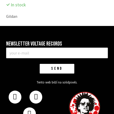
In stock
Gildan
Newsletter VOLTAGE RECORDS
E-
mail
*
SEND
Tento web běží na
solidpixels.