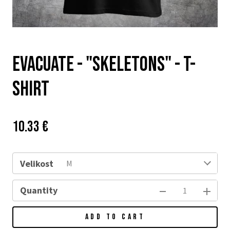
EVACUATE - "SKELETONS" - T-
SHIRT
Price:
Původní
10.33 €
cena:
Velikost
M
Quantity
ADD TO CART