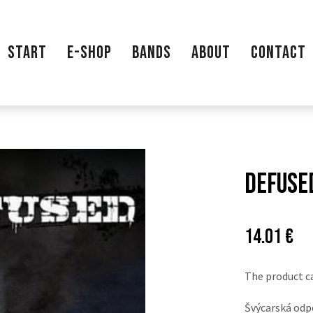
START
E-SHOP
BANDS
ABOUT
CONTACT
DEFUSED
Price:
Pů
14.01 €
ce
The product c
Švýcarská odp