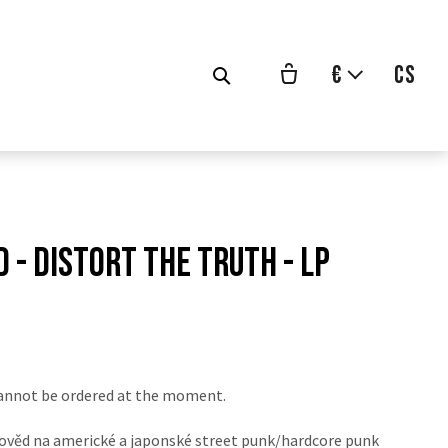
€
cs
 - Distort The Truth - LP
vodní
na:
annot be ordered at the moment.
ověd na americké a japonské street punk/hardcore punk