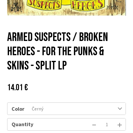
ARMED SUSPECTS / BROKEN
HEROES - For The Punks &
Skins - split LP
Price:
Původní
14.01 €
cena:
Color
Černý
Quantity