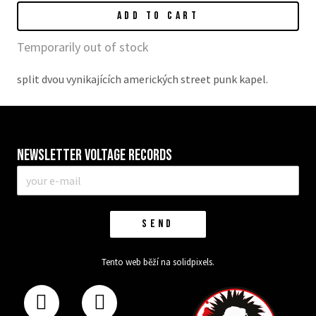
ADD TO CART
Temporarily out of stock
split dvou vynikajících amerických street punk kapel.
Newsletter VOLTAGE RECORDS
E-
mail
*
SEND
Tento web běží na
solidpixels.