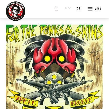
€
en
cs
Menu
START
E-SHO
BANDS
ABOUT
CONTA