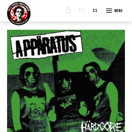
€
en
cs
Menu
START
E-SHO
BANDS
ABOUT
CONTA