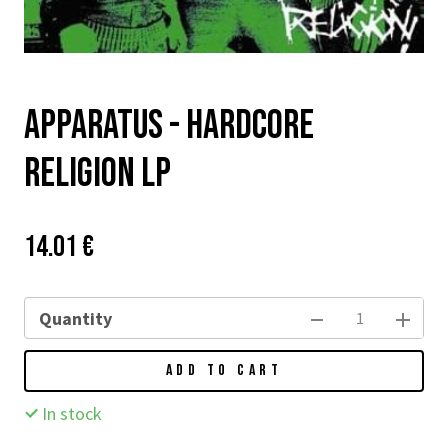
Apparatus - Hardcore
Religion LP
Price:
Původní
14.01 €
cena:
Quantity
ADD TO CART
In stock