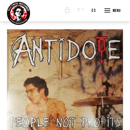
€
en
cs
Menu
START
E-SHO
BANDS
ABOUT
CONTA