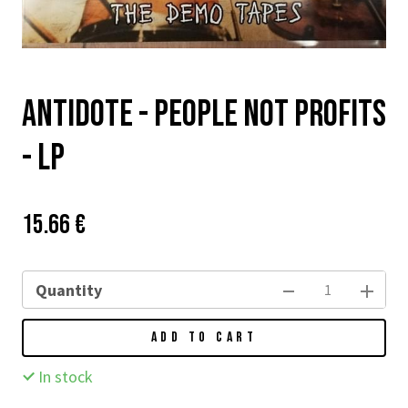
Antidote - People Not Profits
- LP
Price:
Původní
15.66 €
cena:
Quantity
ADD TO CART
In stock