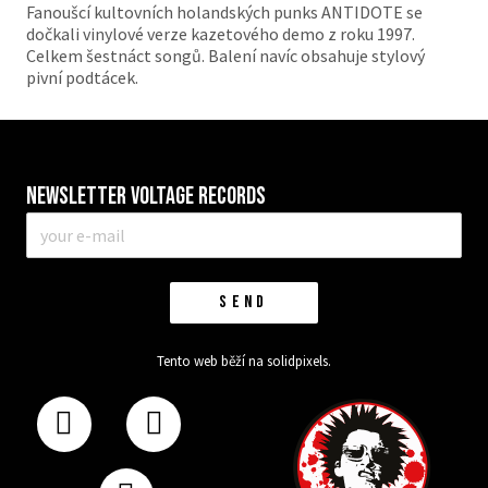
Fanoušcí kultovních holandských punks ANTIDOTE se
dočkali vinylové verze kazetového demo z roku 1997.
Celkem šestnáct songů. Balení navíc obsahuje stylový
pivní podtácek.
Newsletter VOLTAGE RECORDS
E-
mail
*
SEND
Tento web běží na
solidpixels.