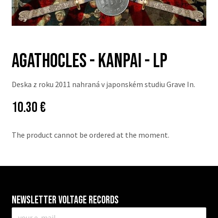
Agathocles - Kanpai - LP
Deska z roku 2011 nahraná v japonském studiu Grave In.
Price:
Původní
10.30 €
cena:
The product cannot be ordered at the moment.
Newsletter VOLTAGE RECORDS
E-