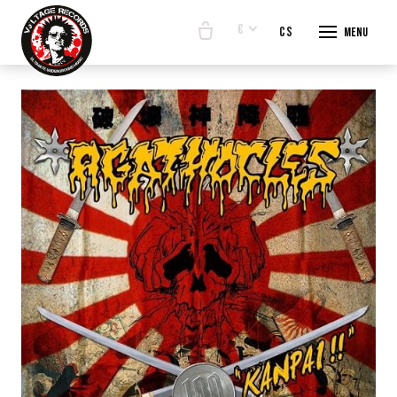
€
en
cs
Menu
START
E-SHO
BANDS
ABOUT
CONTA