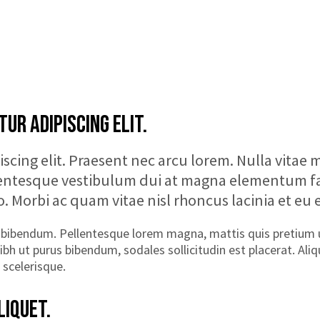
UR ADIPISCING ELIT.
scing elit. Praesent nec arcu lorem. Nulla vitae 
lentesque vestibulum dui at magna elementum fau
. Morbi ac quam vitae nisl rhoncus lacinia et eu e
s bibendum. Pellentesque lorem magna, mattis quis pretium 
 nibh ut purus bibendum, sodales sollicitudin est placerat. Ali
scelerisque.
LIQUET.