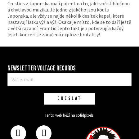
Crusties z Japonska mají patent na to, jak tvořist hlučnou
a chytlavou muziku. Je jedno z jakého jsou koutu
Japonska, ale vždy se najde několik desítek kapel, které
nastavují laťku výš a výš. Osaka je místo, kde se to daří ještě
z větší razancí. Framtid tento fakt jen potvrzují a každý
jejich koncert je zaručená exploze brutality!
Newsletter VOLTAGE RECORDS
E-
mail
*
ODESLAT
Tento web běží na
solidpixels.