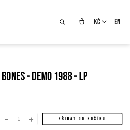
cs
Kč
en
Bones - Demo 1988 - LP
odní
a:
PŘIDAT DO KOŠÍKU