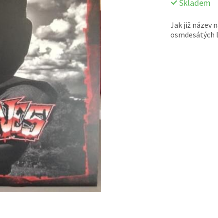
Skladem
Jak již název 
osmdesátých l