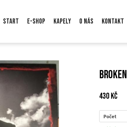
START
E-SHOP
KAPELY
O NÁS
KONTAKT
Broken 
Cena:
Pův
430 Kč
cen
Počet