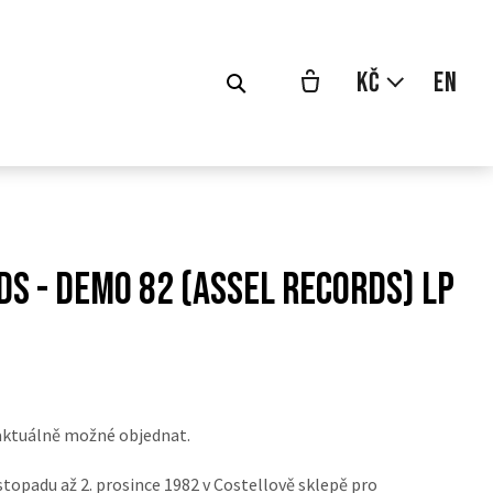
cs
Kč
en
s - Demo 82 (Assel records) LP
odní
a:
aktuálně možné objednat.
stopadu až 2. prosince 1982 v Costellově sklepě pro