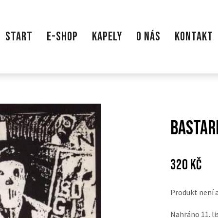
START
E-SHOP
KAPELY
O NÁS
KONTAKT
Bastard
Cena:
Pův
320 Kč
cen
Produkt není 
Nahráno 11. li