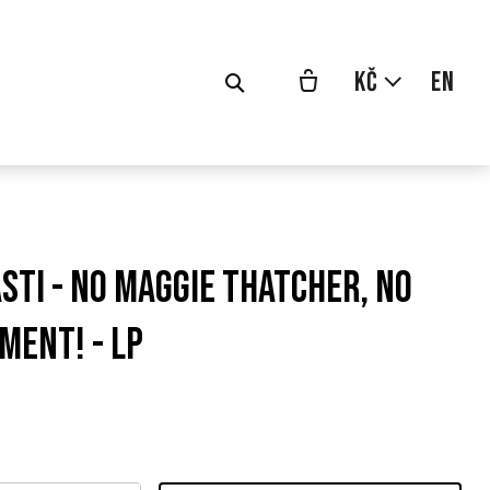
cs
Kč
en
sti - No Maggie Thatcher, No
ment! - LP
odní
a: