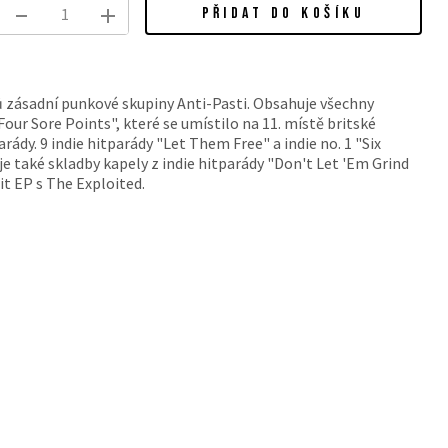
PŘIDAT DO KOŠÍKU
ů zásadní punkové skupiny Anti-Pasti. Obsahuje všechny
Four Sore Points", které se umístilo na 11. místě britské
arády. 9 indie hitparády "Let Them Free" a indie no. 1 "Six
e také skladby kapely z indie hitparády "Don't Let 'Em Grind
it EP s The Exploited.