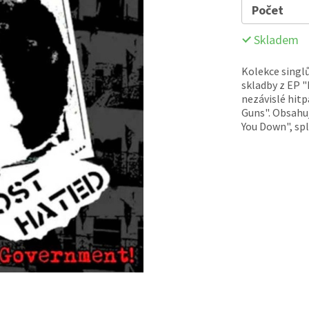
Počet
Skladem
Kolekce singl
skladby z EP "
nezávislé hitp
Guns". Obsahuj
You Down", spl