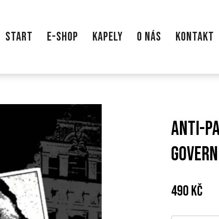
START
E-SHOP
KAPELY
O NÁS
KONTAKT
Anti-pa
Govern
Cena:
Pův
490 Kč
cen