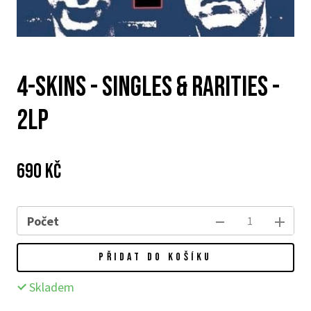
4-skins - Singles & Rarities -
2LP
Cena:
Původní
690 Kč
cena:
Počet
PŘIDAT DO KOŠÍKU
Skladem