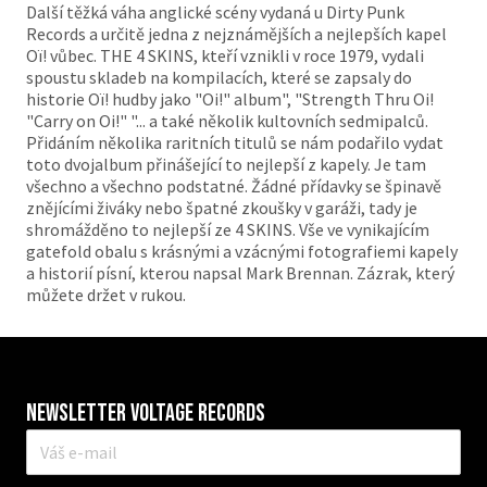
Další těžká váha anglické scény vydaná u Dirty Punk
Records a určitě jedna z nejznámějších a nejlepších kapel
Oï! vůbec. THE 4 SKINS, kteří vznikli v roce 1979, vydali
spoustu skladeb na kompilacích, které se zapsaly do
historie Oï! hudby jako "Oi!" album", "Strength Thru Oi!
"Carry on Oi!" "... a také několik kultovních sedmipalců.
Přidáním několika raritních titulů se nám podařilo vydat
toto dvojalbum přinášející to nejlepší z kapely. Je tam
všechno a všechno podstatné. Žádné přídavky se špinavě
znějícími živáky nebo špatné zkoušky v garáži, tady je
shromážděno to nejlepší ze 4 SKINS. Vše ve vynikajícím
gatefold obalu s krásnými a vzácnými fotografiemi kapely
a historií písní, kterou napsal Mark Brennan. Zázrak, který
můžete držet v rukou.
Newsletter VOLTAGE RECORDS
E-
mail