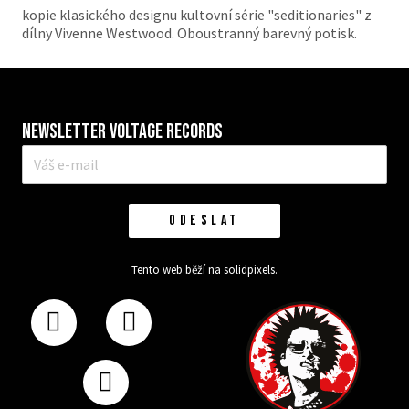
kopie klasického designu kultovní série "seditionaries" z
dílny Vivenne Westwood. Oboustranný barevný potisk.
Newsletter VOLTAGE RECORDS
E-
mail
*
ODESLAT
Tento web běží na
solidpixels.