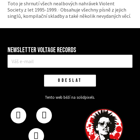
Toto je shrnutí všech nealbových nahrávek Violent
Society z let 1995-1999. · Obsahuje všechny písně z jejich
singlů, kompilační skladby a také několik nevydaných věcí.
Newsletter VOLTAGE RECORDS
E-
mail
*
ODESLAT
Tento web běží na
solidpixels.