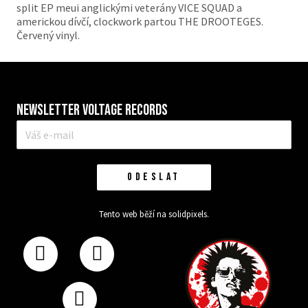
split EP meui anglickými veterány VICE SQUAD a
americkou dívčí, clockwork partou THE DROOTEGES.
Červený vinyl.
Newsletter VOLTAGE RECORDS
E-
mail
*
ODESLAT
Tento web běží na
solidpixels.