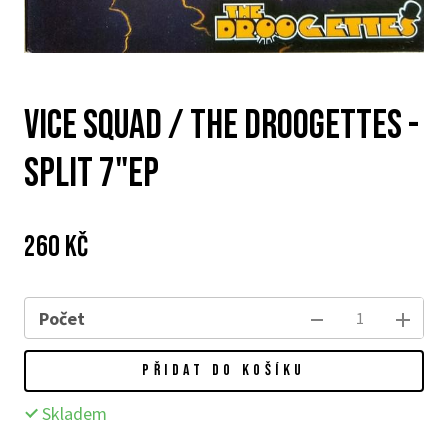
VICE SQUAD / THE DROOGETTES -
split 7"EP
Cena:
Původní
260 Kč
cena:
Počet
PŘIDAT DO KOŠÍKU
Skladem