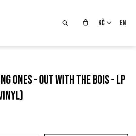
cs
Kč
en
ng Ones - Out With The Bois - LP
vinyl)
odní
a: