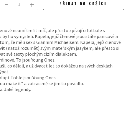
PŘIDAT DO KOŠÍKU
lenové neumí trefit míč, ale přesto zpívají o fotbale s
 by ho vymysleli. Kapela, jejíž členové jsou stále panicové a
o tom, že měli sex s Giannim Michaelsem. Kapela, jejíž členové
vit (natož rozumět) svým mateřským jazykem, ale přesto si
vat své texty plochým cizím dialektem.
hrdinové. To jsou Young Ones.
uší, co dělají, a už dvacet let to dokážou na svých deskách
ýpat.
chlapi. Tohle jsou Young Ones.
 you make it“ a zatraceně se jim to povedlo.
la. Jaké legendy.