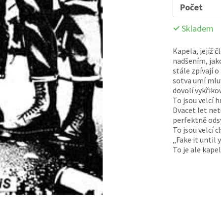
Počet
Skladem
Kapela, jejíž č
nadšením, jako
stále zpívají 
sotva umí mlu
dovolí vykřiko
To jsou velcí 
Dvacet let net
perfektně ods
To jsou velcí 
„Fake it until
To je ale kape