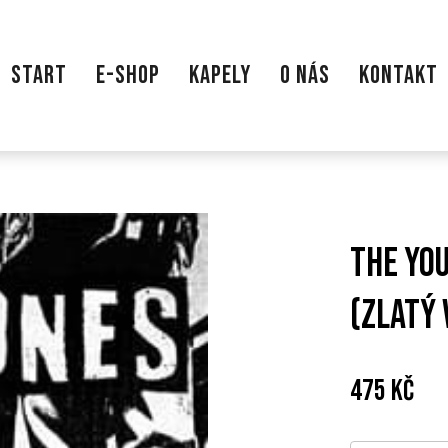
START
E-SHOP
KAPELY
O NÁS
KONTAKT
The You
(zlatý 
Cena:
Pův
475 Kč
cen