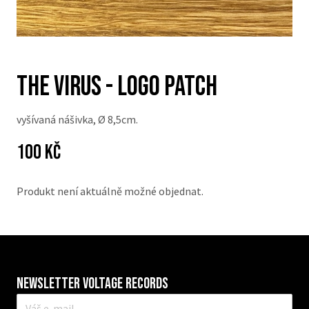
THE VIRUS - logo patch
vyšívaná nášivka, Ø 8,5cm.
Cena:
Původní
100 Kč
cena:
Produkt není aktuálně možné objednat.
Newsletter VOLTAGE RECORDS
E-