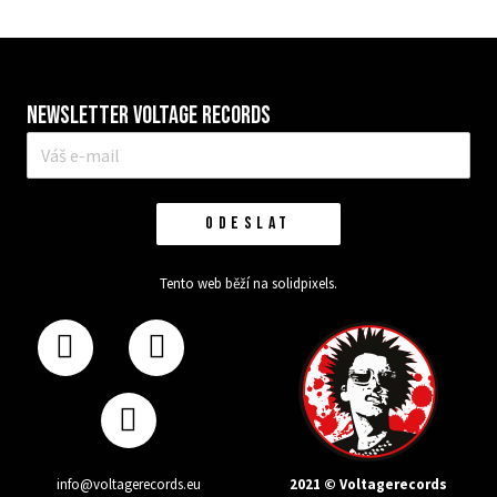
Newsletter VOLTAGE RECORDS
E-
mail
*
ODESLAT
Tento web běží na
solidpixels.
2021 © Voltagerecords
info@voltagerecords.eu