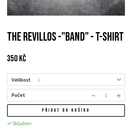
THE REVILLOS -"BAND" - T-SHIRT
Cena:
Původní
350 Kč
cena:
Velikost
L
Počet
PŘIDAT DO KOŠÍKU
Skladem