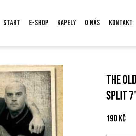
START
E-SHOP
KAPELY
O NÁS
KONTAKT
THE OLD
SPLIT 7
Cena:
Pův
190 Kč
cen