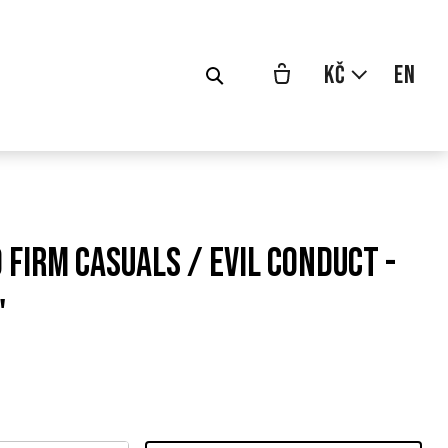
cs
Kč
en
 FIRM CASUALS / EVIL CONDUCT -
"
odní
a: