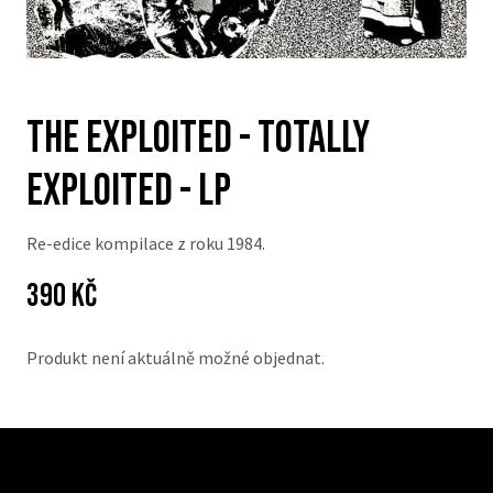
The Exploited - Totally
Exploited - LP
Re-edice kompilace z roku 1984.
Cena:
Původní
390 Kč
cena:
Produkt není aktuálně možné objednat.