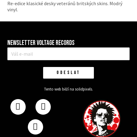
Re-edice klasické desky veteránů britských skins. Modrý
vinyl.
Newsletter VOLTAGE RECORDS
E-
mail
*
ODESLAT
Tento web běží na
solidpixels.