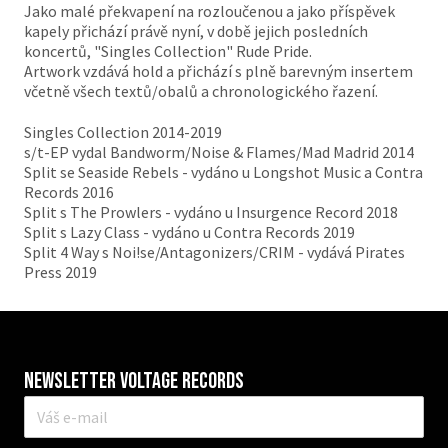
Jako malé překvapení na rozloučenou a jako příspěvek
kapely přichází právě nyní, v době jejich posledních
koncertů, "Singles Collection" Rude Pride.
Artwork vzdává hold a přichází s plně barevným insertem
včetně všech textů/obalů a chronologického řazení.
Singles Collection 2014-2019
s/t-EP vydal Bandworm/Noise & Flames/Mad Madrid 2014
Split se Seaside Rebels - vydáno u Longshot Music a Contra
Records 2016
Split s The Prowlers - vydáno u Insurgence Record 2018
Split s Lazy Class - vydáno u Contra Records 2019
Split 4 Way s Noi!se/Antagonizers/CRIM - vydává Pirates
Press 2019
Newsletter VOLTAGE RECORDS
E-
mail