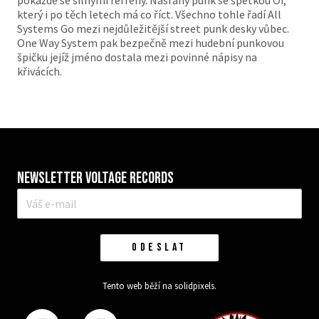
pokaždé se silnými refrény. Nasraný punk se špetkou Oi,
který i po těch letech má co říct. Všechno tohle řadí All
Systems Go mezi nejdůležitější street punk desky vůbec.
One Way System pak bezpečně mezi hudební punkovou
špičku jejíž jméno dostala mezi povinné nápisy na
křivácích.
Newsletter VOLTAGE RECORDS
E-
mail
*
ODESLAT
Tento web běží na
solidpixels.