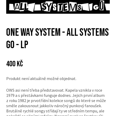
One Way System - All Systems
Go - LP
Cena:
Původní
400 Kč
cena:
Produkt není aktuálně možné objednat.
OWS asi není třeba představovat. Kapela vznikla v roce
1979 a s přestávkami funguje dodnes. Jejich první album
z roku 1982 je prvotřídní kolekce songů do které se může
směle zakousnout jakkoliv náročný punkový fanoušek.
Brutálně rychlé songy střídají ty ve středním tempu, ale