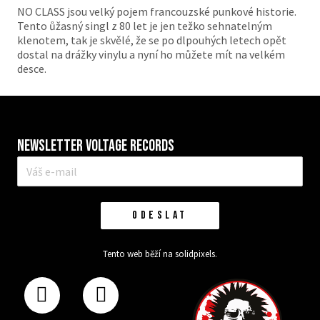
NO CLASS jsou velký pojem francouzské punkové historie.
Tento ůžasný singl z 80 let je jen težko sehnatelným
klenotem, tak je skvělé, že se po dlpouhých letech opět
dostal na drážky vinylu a nyní ho můžete mít na velkém
desce.
Newsletter VOLTAGE RECORDS
E-
mail
*
ODESLAT
Tento web běží na
solidpixels.