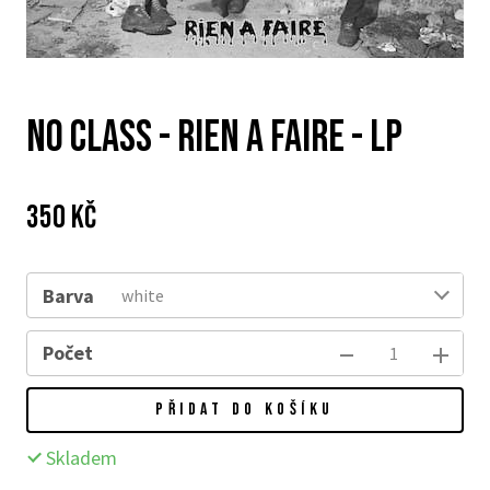
NO CLASS - Rien A Faire - LP
Cena:
Původní
350 Kč
cena:
Barva
white
Počet
PŘIDAT DO KOŠÍKU
Skladem