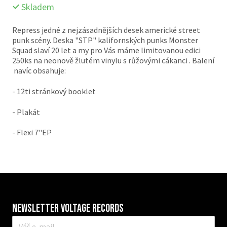
Skladem
Repress jedné z nejzásadnějších desek americké street
punk scény. Deska "STP" kalifornských punks Monster
Squad slaví 20 let a my pro Vás máme limitovanou edici
250ks na neonově žlutém vinylu s růžovými cákanci . Balení
navíc obsahuje:
- 12ti stránkový booklet
- Plakát
- Flexi 7"EP
Newsletter VOLTAGE RECORDS
E-