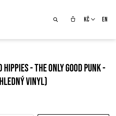
cs
Kč
en
 Hippies - The Only Good Punk -
ůhledný vinyl)
odní
a: