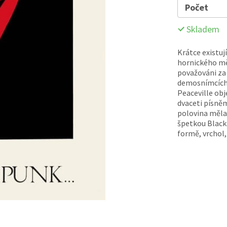
Počet
Skladem
Krátce existuj
hornického mě
považováni za
demosnímcích,
Peaceville obj
dvaceti písně
polovina měla 
špetkou Black 
formě, vrchol,