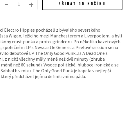
PŘIDAT DO KOŠÍKU
ící Electro Hippies pocházeli z bývalého severského
sta Wigan, ležícího mezi Manchesterem a Liverpoolem, a byli
 ikony crust punku a proto-grindcoru. Po několika kazetových
 společném LP s Newcastle Generic a Peelově session se na
evilo debutové LP The Only Good Punk...Is A Dead One s
mi, z nichž všechny měly méně než dvě minuty (zhruba
méně než 60 sekund). Vysoce politické, hluboce ironické a se
Sabbath v mixu. The Only Good Punk je kapela v nejlepší
 který předcházel jejímu definitivnímu pádu.