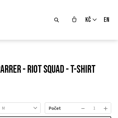
cs
Kč
en
arrer - Riot Squad - T-shirt
odní
a:
Počet
M