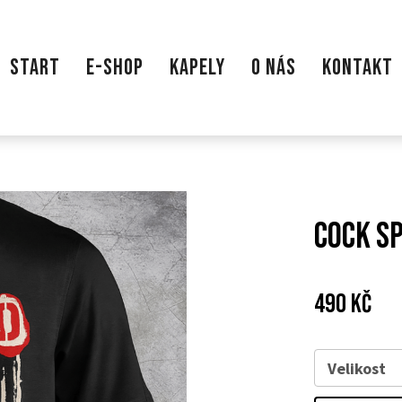
START
E-SHOP
KAPELY
O NÁS
KONTAKT
Cock Sp
Cena:
Pův
490 Kč
cen
Velikost