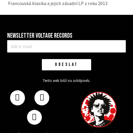
Francouská klasika a jejich zásadní LP z roku 2013
Newsletter VOLTAGE RECORDS
E-
mail
*
ODESLAT
Tento web běží na
solidpixels.