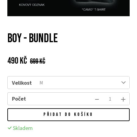
BOY - Bundle
Cena:
Původní
490 Kč
699 Kč
cena:
Velikost
M
Počet
PŘIDAT DO KOŠÍKU
Skladem