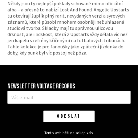
Někdy jsou ty nejlepší poklady schované mimo oficiální
alba – a přesně to nabízí Lost And Found. Angelic Upstarts
tu otevírají šuplík plný rarit, nevydaných verzí a syrových
záznamů, které působí mnohem osobněji než uhlazená
studiová tvorba. Skladby mají tu správnou ulicovou
drsnost, ale i lidskost, která z Upstarts vždy dělala víc než
jen kapelu s refrény křičenými na fotbalových tribunách.
Tahle kolekce je pro fanoušky jako zpáteční jízdenka do
doby, kdy punk byl víc postoj než póza.
Newsletter VOLTAGE RECORDS
E-
mail
*
ODESLAT
Tento web běží na
solidpixels.