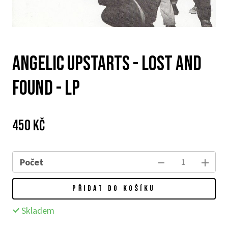
Angelic Upstarts - Lost And
Found - LP
Cena:
Původní
450 Kč
cena:
Počet
PŘIDAT DO KOŠÍKU
Skladem