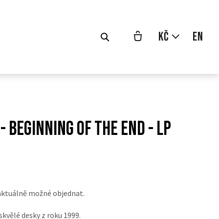
cs
Kč
en
- Beginning of the end - LP
odní
a:
aktuálně možné objednat.
skvělé desky z roku 1999.