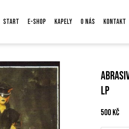
START
E-SHOP
KAPELY
O NÁS
KONTAKT
Abrasiv
LP
Cena:
Pův
500 Kč
cen