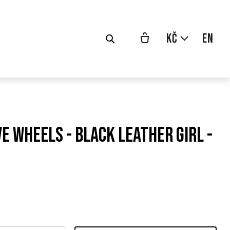
cs
Kč
en
e Wheels - Black Leather Girl -
odní
a: