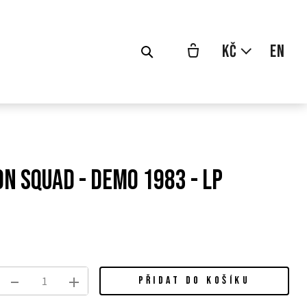
cs
Kč
en
n Squad - Demo 1983 - LP
odní
a:
PŘIDAT DO KOŠÍKU